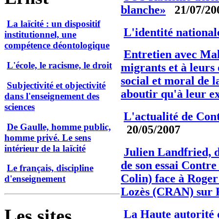
blanche»
21/07/20
La laïcité : un dispositif
L'identité national
institutionnel, une
compétence déontologique
Entretien avec Mal
L'école, le racisme, le droit
migrants et à leurs 
social et moral de l
Subjectivité et objectivité
aboutir qu'à leur e
dans l'enseignement des
sciences
L'actualité de Co
De Gaulle, homme public,
20/05/2007
homme privé. Le sens
intérieur de la laïcité
Julien Landfried, 
de son essai Cont
Le français, discipline
Colin) face à Roge
d'enseignement
Lozès (CRAN) sur 
Les sites
La Haute autorité d