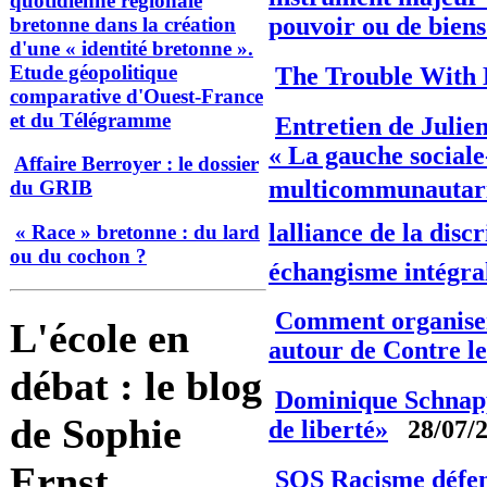
quotidienne régionale
pouvoir ou de bien
bretonne dans la création
d'une « identité bretonne ».
Etude géopolitique
The Trouble With 
comparative d'Ouest-France
et du Télégramme
Entretien de Julien
« La gauche sociale
Affaire Berroyer : le dossier
multicommunautarist
du GRIB
lalliance de la disc
« Race » bretonne : du lard
ou du cochon ?
échangisme intégra
Comment organiser
L'école en
autour de Contre 
débat : le blog
Dominique Schnappe
de Sophie
de liberté»
28/07/
Ernst
SOS Racisme défen