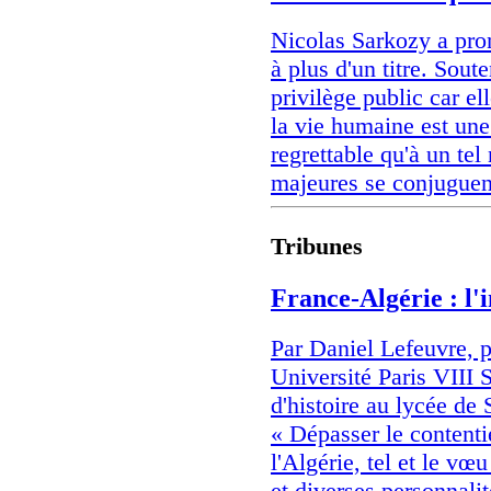
Nicolas Sarkozy a pro
à plus d'un titre. Sout
privilège public car el
la vie humaine est une 
regrettable qu'à un tel
majeures se conjuguent
Tribunes
France-Algérie : l'
Par Daniel Lefeuvre, p
Université Paris VIII 
d'histoire au lycée de
« Dépasser le contenti
l'Algérie, tel et le vœ
et diverses personnali