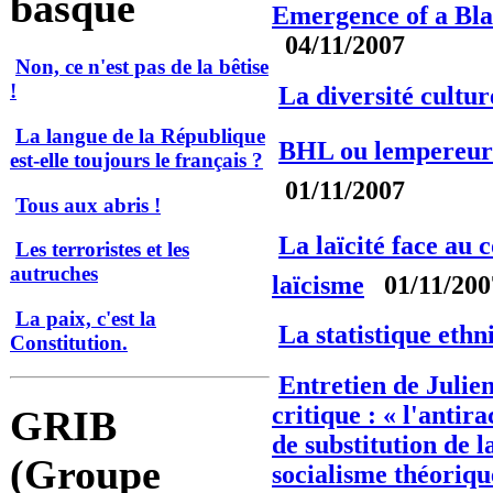
basque
Emergence of a Bla
04/11/2007
Non, ce n'est pas de la bêtise
!
La diversité cultur
La langue de la République
BHL ou lempereur 
est-elle toujours le français ?
01/11/2007
Tous aux abris !
La laïcité face au 
Les terroristes et les
autruches
laïcisme
01/11/200
La paix, c'est la
La statistique ethn
Constitution.
Entretien de Julie
critique : « l'antir
GRIB
de substitution de 
(Groupe
socialisme théoriqu