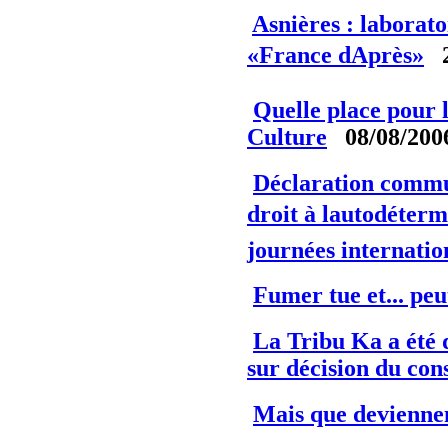
Asnières : labora
«France dAprès»
2
Quelle place pour l
Culture
08/08/200
Déclaration commu
droit à lautodéterm
journées internatio
Fumer tue et... pe
La Tribu Ka a été d
sur décision du cons
Mais que deviennen