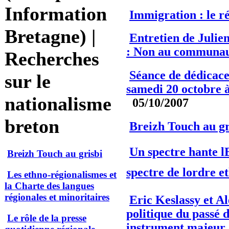
Information
Immigration : le ré
Bretagne) |
Entretien de Juli
: Non au communa
Recherches
Séance de dédicac
sur le
samedi 20 octobre à
nationalisme
05/10/2007
breton
Breizh Touch au gr
Un spectre hante l
Breizh Touch au grisbi
spectre de lordre e
Les ethno-régionalismes et
la Charte des langues
régionales et minoritaires
Eric Keslassy et A
politique du passé 
Le rôle de la presse
instrument majeur d